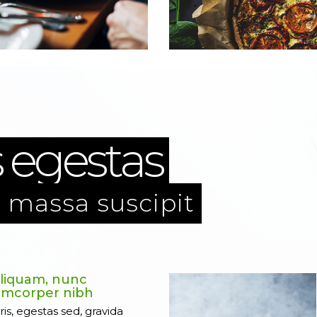
s egestas
l massa suscipit
liquam, nunc
lamcorper nibh
ris, egestas sed, gravida