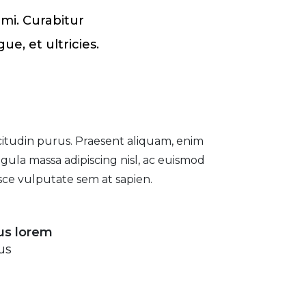
mi. Curabitur
e, et ultricies.
icitudin purus. Praesent aliquam, enim
igula massa adipiscing nisl, ac euismod
usce vulputate sem at sapien.
us lorem
us