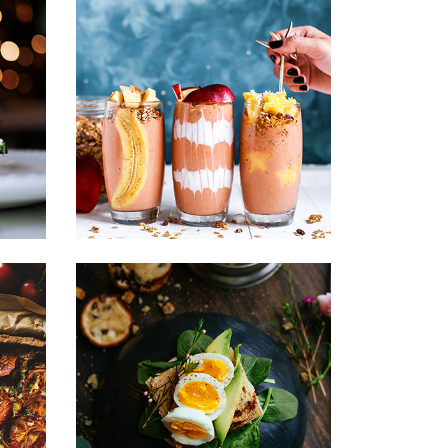
is
is