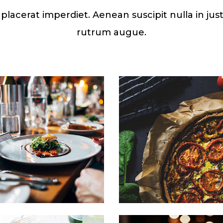
o placerat imperdiet. Aenean suscipit nulla in ju
rutrum augue.
Sipsum primis
Sipsum prim