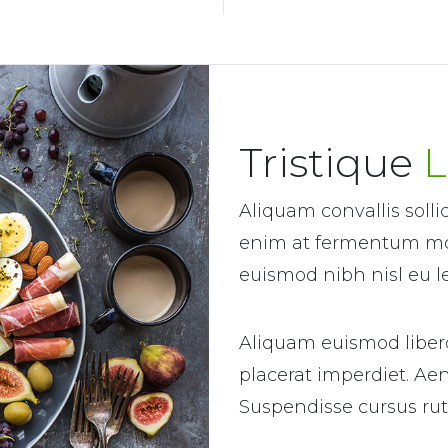
Tristique
L
Aliquam convallis solli
enim at fermentum moll
euismod nibh nisl eu l
Aliquam euismod libero
placerat imperdiet. Aen
Suspendisse cursus ru