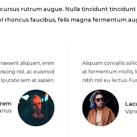
cursus rutrum augue. Nulla tincidunt tincidunt 
vel rhoncus faucibus, felis magna fermentum augu
 Praesent aliquam, enim
Aliquam convallis soll
iscing nisl, ac euismod
at fermentum mollis, l
ulputate sem at sapien.
nibh nisl eu lectus. F
orem
Lac
arius
Vari