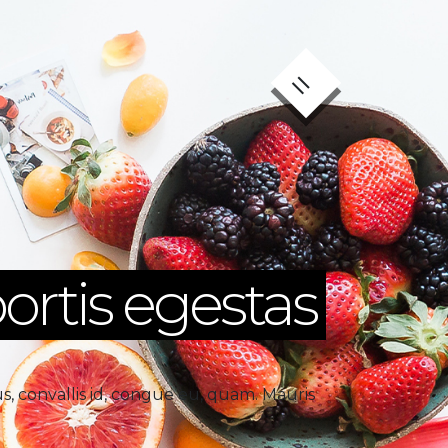
×
=
bortis egestas
us, convallis id, congue eu, quam. Mauris