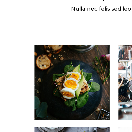
Nulla nec felis sed le
primis
Sipsum primis